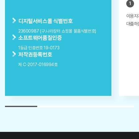
1
이용자
디지털서비스몰 식별번호
대출하
23600987 (구.나라장터 쇼핑몰 물품식별번호)
소프트웨어품질인증
1등급 인증번호 19-0173
저작권등록번호
제 C-2017-016994호