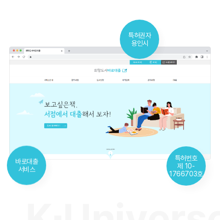
특허권자
용인시
특허번호
바로대출
제 10-
서비스
1766703호
K∙Univers